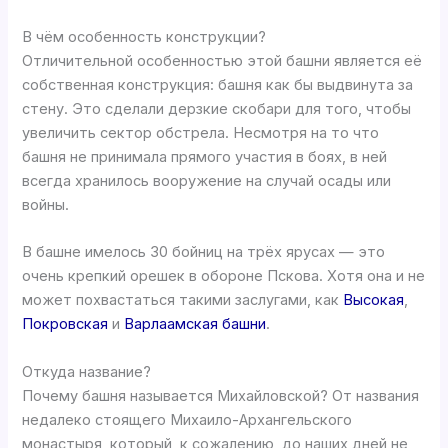
В чём особенность конструкции?
Отличительной особенностью этой башни является её
собственная конструкция: башня как бы выдвинута за
стену. Это сделали дерзкие скобари для того, чтобы
увеличить сектор обстрела. Несмотря на то что
башня не принимала прямого участия в боях, в ней
всегда хранилось вооружение на случай осады или
войны.
В башне имелось 30 бойниц на трёх ярусах — это
очень крепкий орешек в обороне Пскова. Хотя она и не
может похвастаться такими заслугами, как
Высокая
,
Покровская
и
Варлаамская башни
.
Откуда название?
Почему башня называется Михайловской? От названия
недалеко стоящего Михаило-Архангельского
монастыря, который, к сожалению, до наших дней не