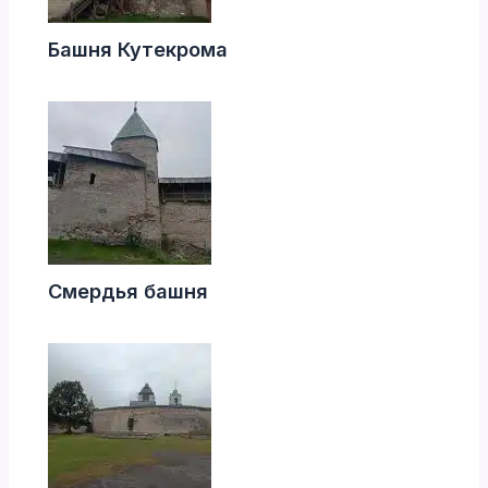
Башня Кутекрома
Смердья башня