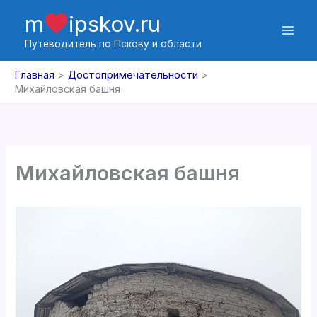
Перейти
m
ipskov.ru
к
содержимому
Путеводитель по Пскову и области
Главная
Достопримечательности
Михайловская башня
Михайловская башня