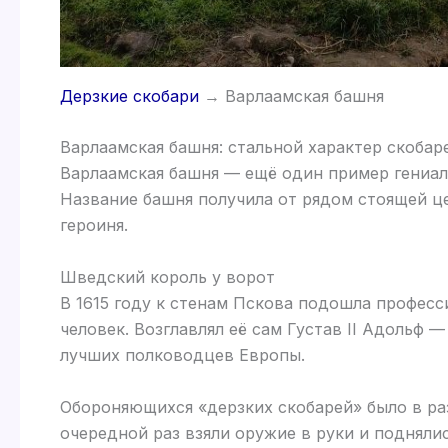
Дерзкие скобари
→ Варлаамская башня
Варлаамская башня: стальной характер скобар
Варлаамская башня — ещё один пример гениал
Название башня получила от рядом стоящей ц
героиня.
Шведский король у ворот
В 1615 году к стенам Пскова подошла профес
человек. Возглавлял её сам Густав II Адольф 
лучших полководцев Европы.
Обороняющихся «дерзких скобарей» было в раз
очередной раз взяли оружие в руки и поднялис