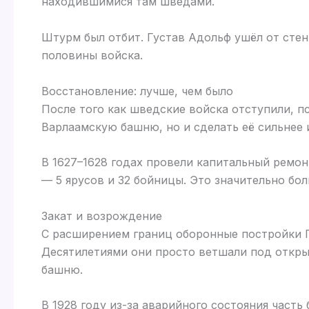
находившимися там шведами.
Штурм был отбит. Густав Адольф ушёл от сте
половины войска.
Восстановление: лучше, чем было
После того как шведские войска отступили, п
Варлаамскую башню, но и сделать её сильнее 
В 1627–1628 годах провели капитальный ремо
— 5 ярусов и 32 бойницы. Это значительно бо
Закат и возрождение
С расширением границ оборонные постройки П
Десятилетиями они просто ветшали под откры
башню.
В 1928 году из-за аварийного состояния часть