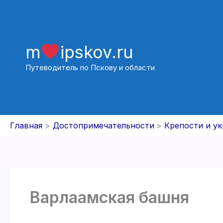
Перейти
к
содержимому
m
ipskov.ru
Путеводитель по Пскову и области
Главная
Достопримечательности
Крепости и у
Варлаамская башня