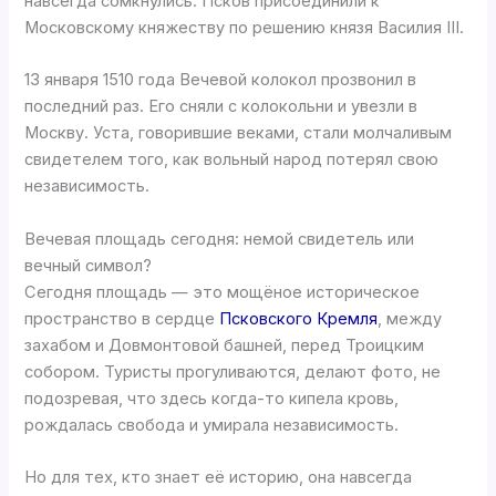
навсегда сомкнулись. Псков присоединили к
Московскому княжеству по решению князя Василия III.
13 января 1510 года Вечевой колокол прозвонил в
последний раз. Его сняли с колокольни и увезли в
Москву. Уста, говорившие веками, стали молчаливым
свидетелем того, как вольный народ потерял свою
независимость.
Вечевая площадь сегодня: немой свидетель или
вечный символ?
Сегодня площадь — это мощёное историческое
пространство в сердце
Псковского Кремля
, между
захабом и Довмонтовой башней, перед Троицким
собором. Туристы прогуливаются, делают фото, не
подозревая, что здесь когда-то кипела кровь,
рождалась свобода и умирала независимость.
Но для тех, кто знает её историю, она навсегда