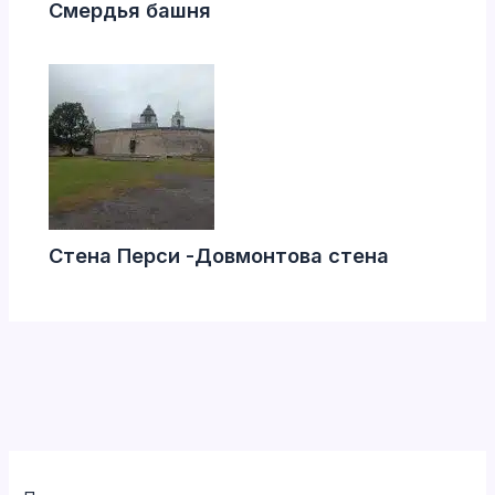
Смердья башня
Стена Перси -Довмонтова стена