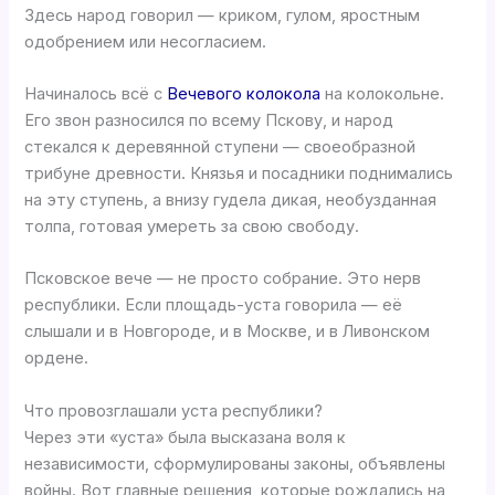
Здесь народ говорил — криком, гулом, яростным
одобрением или несогласием.
Начиналось всё с
Вечевого колокола
на колокольне.
Его звон разносился по всему Пскову, и народ
стекался к деревянной ступени — своеобразной
трибуне древности. Князья и посадники поднимались
на эту ступень, а внизу гудела дикая, необузданная
толпа, готовая умереть за свою свободу.
Псковское вече — не просто собрание. Это нерв
республики. Если площадь-уста говорила — её
слышали и в Новгороде, и в Москве, и в Ливонском
ордене.
Что провозглашали уста республики?
Через эти «уста» была высказана воля к
независимости, сформулированы законы, объявлены
войны. Вот главные решения, которые рождались на