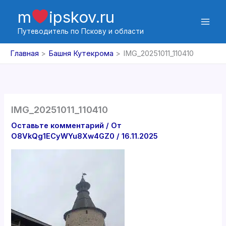
Перейти
m
ipskov.ru
к
содержимому
Путеводитель по Пскову и области
Главная
Башня Кутекрома
IMG_20251011_110410
IMG_20251011_110410
Оставьте комментарий
/ От
O8VkQg1ECyWYu8Xw4GZ0
/
16.11.2025