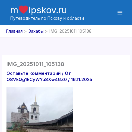
Перейти
m
ipskov.ru
к
содержимому
Путеводитель по Пскову и области
Главная
Захабы
IMG_20251011_105138
IMG_20251011_105138
Оставьте комментарий
/ От
O8VkQg1ECyWYu8Xw4GZ0
/
16.11.2025