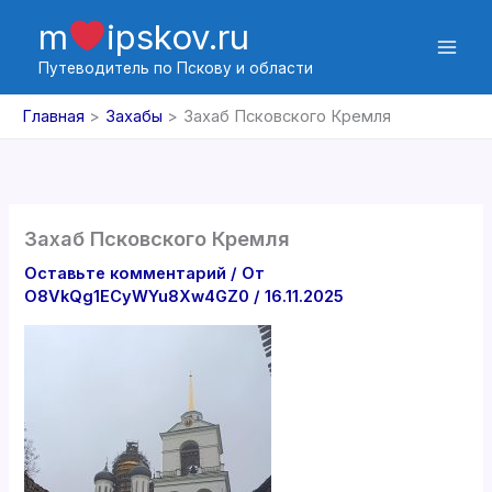
Перейти
m
ipskov.ru
к
содержимому
Путеводитель по Пскову и области
Главная
Захабы
Захаб Псковского Кремля
Захаб Псковского Кремля
Оставьте комментарий
/ От
O8VkQg1ECyWYu8Xw4GZ0
/
16.11.2025