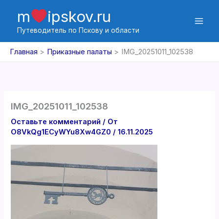
Перейти
m
ipskov.ru
к
содержимому
Путеводитель по Пскову и области
Главная
Приказные палаты
IMG_20251011_102538
IMG_20251011_102538
Оставьте комментарий
/ От
O8VkQg1ECyWYu8Xw4GZ0
/
16.11.2025