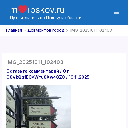
Перейти
m
ipskov.ru
к
содержимому
Путеводитель по Пскову и области
Главная
Довмонтов город
IMG_20251011_102403
IMG_20251011_102403
Оставьте комментарий
/ От
O8VkQg1ECyWYu8Xw4GZ0
/
16.11.2025