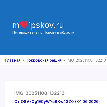
Перейти
к
содержимому
m
ipskov.ru
Путеводитель по Пскову и области
Главная
Покровская башня
IMG_20251108_132213
IMG_20251108_132213
От
O8VkQg1ECyWYu8Xw4GZ0
/
01.06.2026