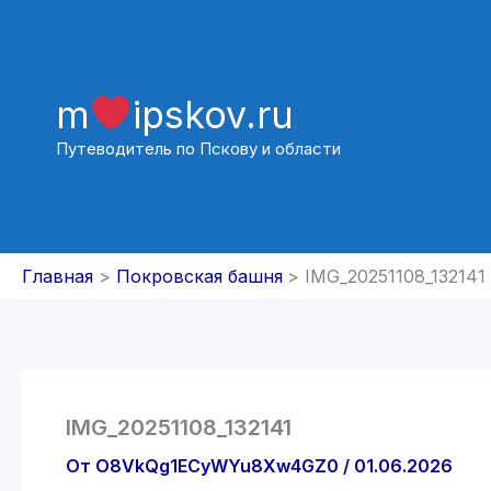
Перейти
к
содержимому
m
ipskov.ru
Путеводитель по Пскову и области
Главная
Покровская башня
IMG_20251108_132141
IMG_20251108_132141
От
O8VkQg1ECyWYu8Xw4GZ0
/
01.06.2026