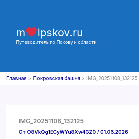
Перейти
к
содержимому
m
ipskov.ru
Путеводитель по Пскову и области
Главная
Покровская башня
IMG_20251108_132125
IMG_20251108_132125
От
O8VkQg1ECyWYu8Xw4GZ0
/
01.06.2026