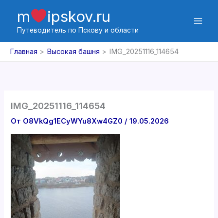
Перейти
m
ipskov.ru
к
содержимому
Путеводитель по Пскову и области
Главная
Высокая башня
IMG_20251116_114654
IMG_20251116_114654
От
O8VkQg1ECyWYu8Xw4GZ0
/
19.05.2026