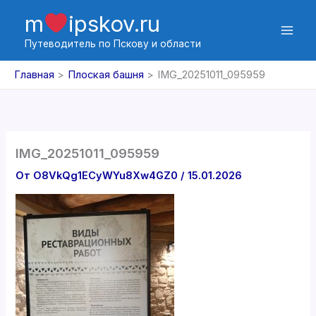
Перейти
m
ipskov.ru
к
содержимому
Путеводитель по Пскову и области
Главная
Плоская башня
IMG_20251011_095959
IMG_20251011_095959
От
O8VkQg1ECyWYu8Xw4GZ0
/
15.01.2026