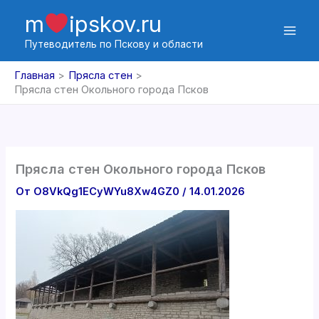
Перейти
m
ipskov.ru
к
содержимому
Путеводитель по Пскову и области
Главная
Прясла стен
Прясла стен Окольного города Псков
Прясла стен Окольного города Псков
От
O8VkQg1ECyWYu8Xw4GZ0
/
14.01.2026